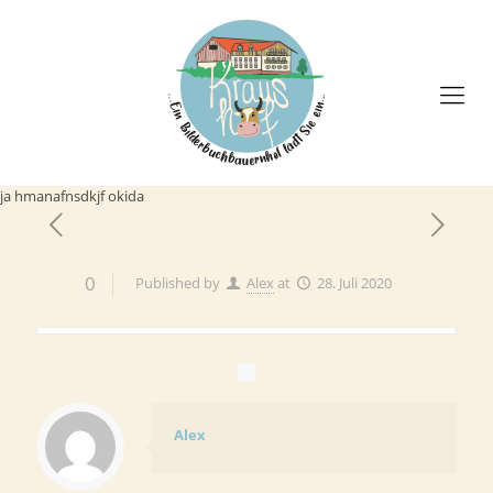
ja hmanafnsdkjf okida
0
Published by
Alex
at
28. Juli 2020
Alex