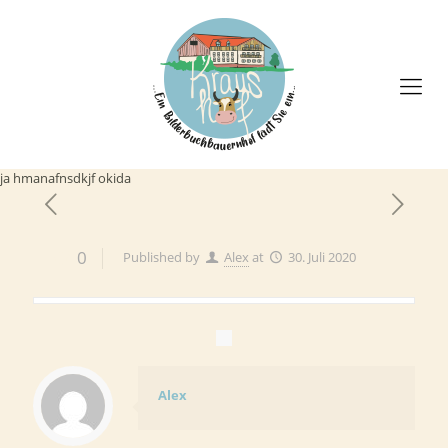
ja hmanafnsdkjf okida
0
Published by
Alex
at
30. Juli 2020
Alex