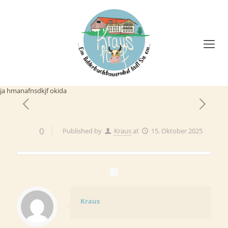
ja hmanafnsdkjf okida
0
Published by
Kraus
at
15. Oktober 2025
Kraus